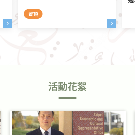
置頂
2026-04-07
2026-05-08
2025-11-06
2024-06-07
2024-11-26
活動花絮
114-2阿拉伯論壇 Arab Forum
【實習】2026JUN-AUG中央廣播電台
系所招生特色級課程說明
阿語系系友獎學金歷屆得獎名單，感謝
系友會入會和捐款連結
x 政大阿拉伯語文學系實習計劃
學長姐慷慨捐款支持
置頂
置頂
置頂
置頂