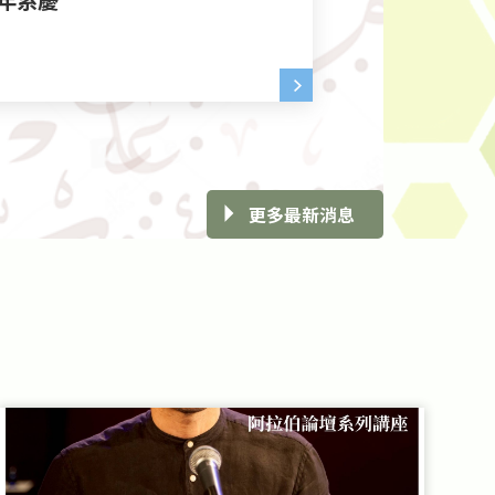
更多最新消息
2026-04-08
2026-04-04
2026-05-15
2026-04-28
2022-01-26
2026-04-
2026-04-
2026-02-
2026-04-
2024-10-
0601阿拉伯論壇Arab Forum 第三
【營隊】2026長風歐盟團
115學年度大學申請入學第二階段面試
114學年度第六屆阿拉伯語文學系系友
系友會官網上線公告
0508
【實習】永
115學
114學
系友會活
場：阿語人的外交工作點滴
順序表
獎學金得獎名單
會-鑲嵌
實習計畫
項目甄試
先生獎學
治理與全
置頂