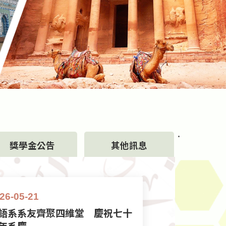
獎學金公告
其他訊息
26-05-21
20
語系系友齊聚四維堂 慶祝七十
1
年系慶
輔