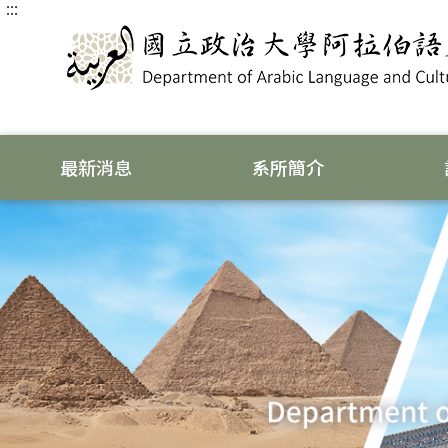
:::
跳
到
主
要
內
容
區
塊
最新消息
系所簡介