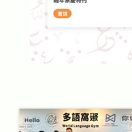
置頂
2026-05-11
2026-07-15
2021-11-24
2025-03-25
2024-12-17
ماذ
儲備幹部徵
階段指定
君先生獎
》熱烈徵
阿語系七十週年系慶大會
【徵才】臺北市政府觀光傳播局徵才
政治大學阿拉伯語文學系招生影片-米
歡迎捐贈阿語系系友獎學金！
第三屆第一次會員大會圓滿完成
準備指引
布丁的奇幻阿語歷險
置頂
置頂
置頂
置頂