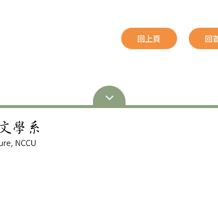
回上頁
回