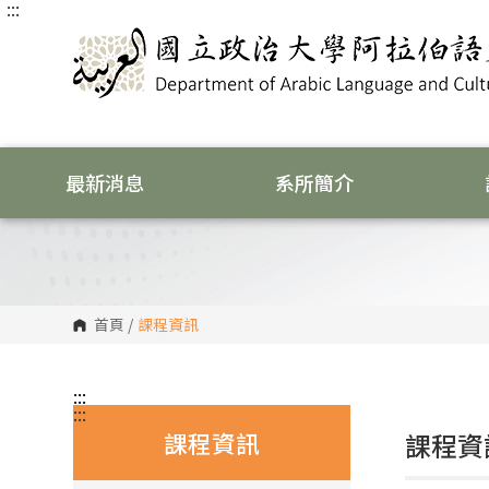
:::
跳
到
主
要
內
容
區
塊
最新消息
系所簡介
首頁
/
課程資訊
:::
:::
課程資訊
課程資