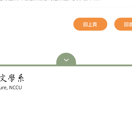
回上頁
回