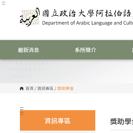
:::
跳
到
主
要
內
容
區
塊
最新消息
系所簡介
首頁
/
資訊專區
/
獎助學金
:::
:::
資訊專區
獎助學