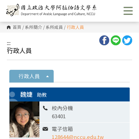
跳
到
主
要
內
首頁
/
系所簡介
/
系所成員
/
行政人員
容
區
塊
:::
:::
行政人員
行政人員
魏婕
助教
校內分機
63401
電子信箱
128644@nccu.edu.tw