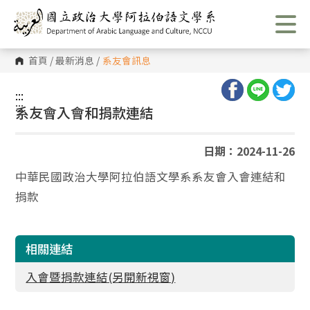
跳
到
主
要
內
首頁
/
最新消息
/
系友會訊息
容
區
塊
:::
:::
系友會入會和捐款連結
日期：2024-11-26
中華民國政治大學阿拉伯語文學系系友會入會連結和
捐款
相關連結
入會暨捐款連結(另開新視窗)