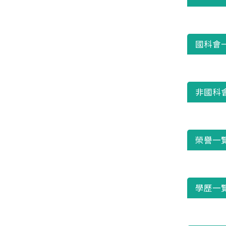
國科會
非國科
榮譽一
學歷一