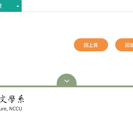
覽
回上頁
回