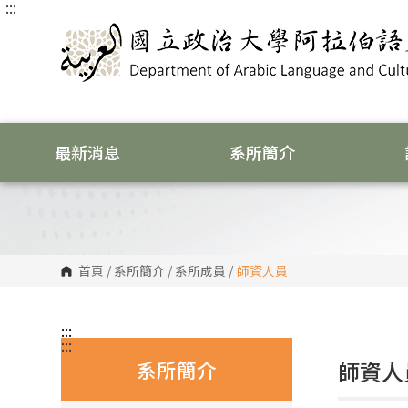
:::
跳
到
主
要
內
容
區
塊
最新消息
系所簡介
首頁
/
系所簡介
/
系所成員
/
師資人員
:::
:::
系所簡介
師資人