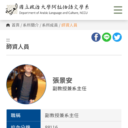
跳
到
主
要
內
首頁
/
系所簡介
/
系所成員
/
師資人員
容
區
塊
:::
:::
師資人員
張景安
副教授兼系主任
職稱
副教授兼系主任
校內分機
88116