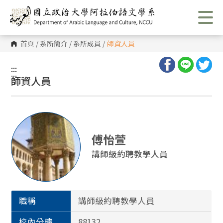
跳
到
主
要
內
首頁
/
系所簡介
/
系所成員
/
師資人員
容
區
塊
:::
:::
師資人員
傅怡萱
講師級約聘教學人員
職稱
講師級約聘教學人員
校內分機
88132