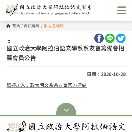
跳
到
主
要
內
首頁
/
資訊專區
/
系友會專區
容
區
塊
:::
:::
國立政治大學阿拉伯語文學系系友會籌備會招
募會員公告
日期：2020-10-28
歡迎加入：政大阿文系系友會官方連結