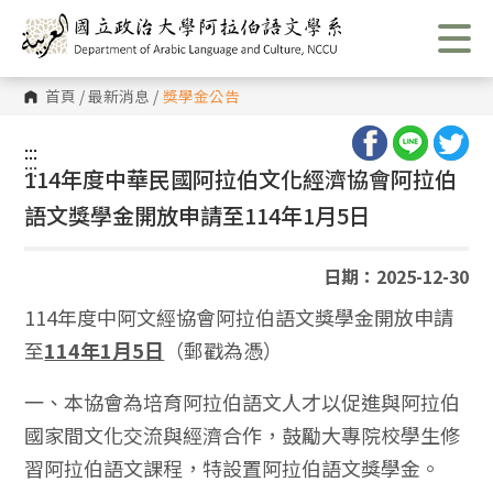
跳
到
主
要
內
首頁
/
最新消息
/
獎學金公告
容
區
塊
:::
:::
114年度中華民國阿拉伯文化經濟協會阿拉伯
語文獎學金開放申請至114年1月5日
日期：2025-12-30
114年度中阿文經協會阿拉伯語文獎學金開放申請
至
114年1月5日
（郵戳為憑）
一、本協會為培育阿拉伯語文人才以促進與阿拉伯
國家間文化交流與經濟合作，鼓勵大專院校學生修
習阿拉伯語文課程，特設置阿拉伯語文獎學金。