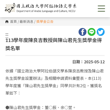
跳
到
主
要
內
首頁
/
最新消息
/
獎學金公告
容
區
塊
:::
:::
113學年度陳良吉教授與陳山君先生獎學金得
獎名單
日期：2025-05-12
依據「國立政治大學阿拉伯語文學系陳良吉教授及陳山君
先生獎學金設置辦法」及相關申請資料彙整表，本(113)
學年度獲「陳山君先生獎學金」同學共計有2位，獲獎名
單如下：
●陳山君先生獎學金：董○辰、余○萱。