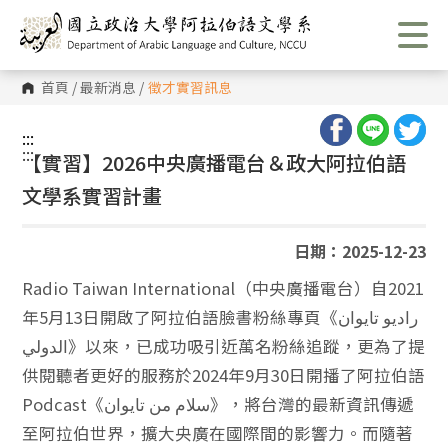
跳
到
主
要
內
首頁
/
最新消息
/
徵才實習訊息
容
區
塊
:::
:::
【實習】2026中央廣播電台＆政大阿拉伯語
文學系實習計畫
日期：2025-12-23
Radio Taiwan International（中央廣播電台）自2021
年5月13日開啟了阿拉伯語臉書粉絲專頁《راديو تايوان
الدولي》以來，已成功吸引近萬名粉絲追蹤，更為了提
供閱聽者更好的服務於2024年9月30日開播了阿拉伯語
Podcast《سلام من تايوان》，將台灣的最新資訊傳遞
至阿拉伯世界，擴大央廣在國際間的影響力。而隨著