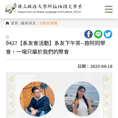
跳
到
主
要
內
首頁
/
最新消息
/
活動與演講
容
區
塊
:::
:::
0427【系友會活動】系友下午茶--旅阿同學
會，一場只屬於我們的聚會
日期：2025-04-18