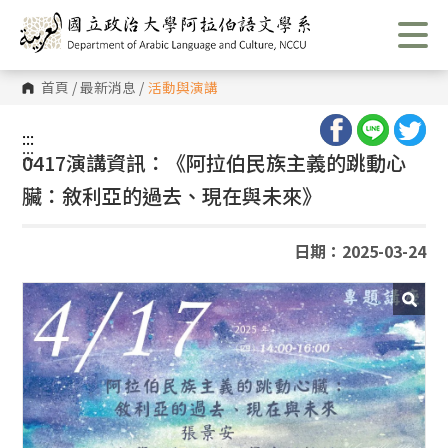
跳
到
主
要
內
首頁
/
最新消息
/
活動與演講
容
區
塊
:::
:::
0417演講資訊：《阿拉伯民族主義的跳動心
臟：敘利亞的過去、現在與未來》
日期：2025-03-24