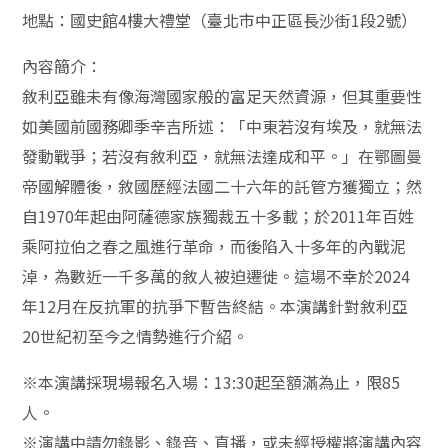
地點：國史館4樓大禮堂（臺北市中正區長沙街1段2號）
內容簡介：
敘利亞雖未有像海灣國家般的富足天然資源，但其重要性
如美國前國務卿季辛吉所述：「中東若沒有埃及，就無法
發動戰爭；若沒有敘利亞，就無法達成和平。」在鄂圖曼
帝國解體後，敘國歷經法國二十六年的託管方獲獨立；然
自1970年起由阿薩德家族獨裁五十多載；於2011年百姓
乘阿拉伯之春之風進行革命，而後陷入十多年的內戰泥
淖，為數近一千多萬的敘人被迫遷徙。這場不幸於2024
年12月在反抗軍的抗爭下暫告終結。本演講針對敘利亞
20世紀初至今之情勢進行介紹。
※本演講採現場報名入場：13:30起至額滿為止，限85
人。
※演講中請勿錄影、錄音、直播，或未經授權將演講內容