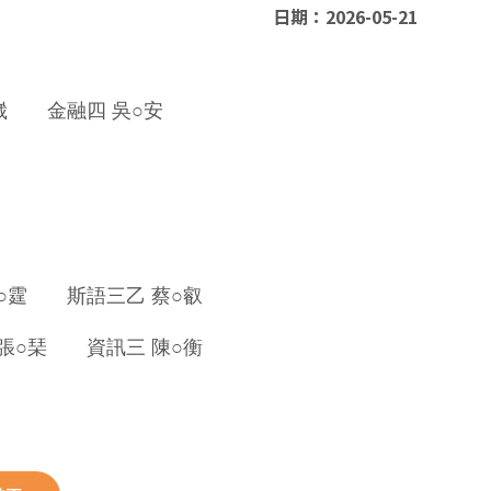
日期：2026-05-21
○崴 金融四 吳○安
 葉○霆 斯語三乙 蔡○叡
三 張○琹
資訊三 陳○衡