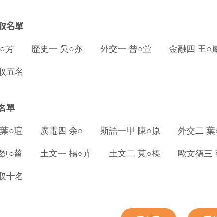
取名單
邱○芳 歷史一 吳○亦 外交一 曾○萱 金融四 王
取五名
名單
 葉○瑄 廣電四 余○ 斯語一甲 陳○原 外交二
 劉○菑 土文一 楊○卉 土文二 莫○榛 歐文德
取十名