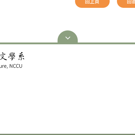
回上頁
回