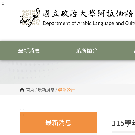
:::
跳
到
主
要
內
容
區
塊
最新消息
系所簡介
首頁
/
最新消息
/
學系公告
:::
:::
最新消息
115