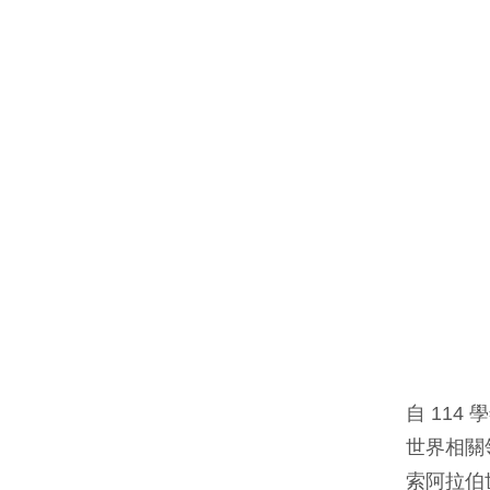
自 11
世界相關
索阿拉伯