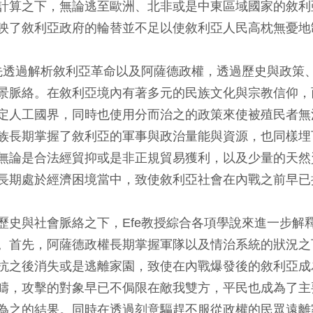
計算之下，無論逃至歐洲、北非或是中東區域國家的敘利
映了敘利亞政府的輪替並不足以使敘利亞人民高枕無憂地
授先透過解析敘利亞革命以及阿薩德政權，透過歷史與政策
景脈絡。在敘利亞境內有著多元的民族文化與宗教信仰，
定人工國界，同時也使用分而治之的政策來使被殖民者無
族長期掌握了敘利亞的軍事與政治量能與資源，也同樣埋
無論是合法經貿抑或是非正規貿易獲利，以及少量的天然
長期處於經濟困境當中，致使敘利亞社會在內戰之前早已
歷史與社會脈絡之下，Efe教授綜合各項學說來進一步解
。首先，阿薩德政權長期掌握軍隊以及情治系統的狀況之
抗之後消失或是逃離家園，致使在內戰爆發後的敘利亞成
疇，攻擊的對象早已不侷限在敵我雙方，平民也成為了主
為之的結果。同時在透過刻意驅趕不服從政權的民眾遠離