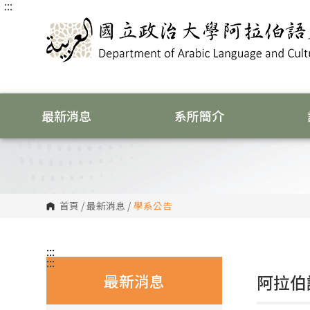
:::
跳
到
主
要
內
容
區
塊
最新消息
系所簡介
首頁
/
最新消息
/
學系公告
:::
:::
最新消息
阿拉伯