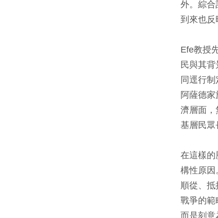
外。綜合
到來也反
Efe教
民與其背
同逕行制
阿薩德家
濟層面，
基層民眾
在這樣的
構性原因
順從、抵
戰爭的範
而是刻意