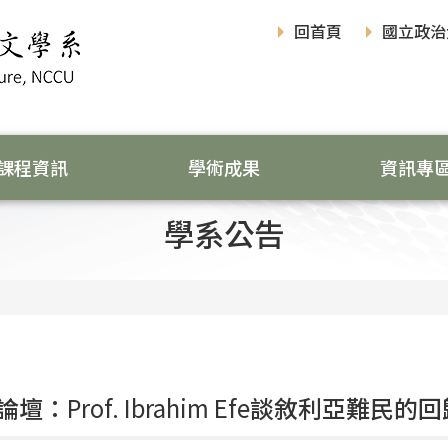
回首頁
國立政治
課程資訊
學術成果
資訊專
學系公告
論壇：
Prof. Ibrahim Efe
談敘利亞難民的回