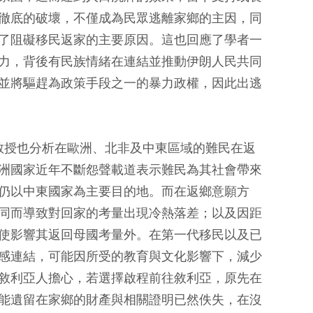
徹底的破壞，不僅成為民眾逃離家鄉的主因，同
了阻礙移民返家的主要原因。這也回應了學者一
力，背後有民族情緒在連結並推動伊朗人民共同
並將驅趕為政策手段之一的暴力政權，因此出逃
教授也分析在歐洲、北非及中東區域的難民在返
洲國家近年不斷怨聲載道表示難民為其社會帶來
仍以中東國家為主要目的地。而在返鄉意願方
同而導致對回家的考量出現冷熱落差；以及因距
使影響其返回母國考量外。在第一代移民以及已
感連結，可能因所受的教育與文化影響下，減少
敘利亞人擔心，若選擇啟程前往敘利亞，原先在
能遺留在家鄉的財產與相關證明已然佚失，在沒