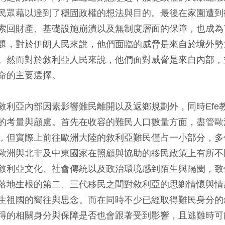
民眾藉以達到了穩固政權的想法與目的。最後在家園遭到
索回財產、基礎設施崩潰以及無制度層面的保障，也成為
題，對於伊朗人民來說，他們面臨的威脅是來自於境外勢
。然而對於敘利亞人民來說，他們面對威脅是來自內部，
命的主要選擇。
敘利亞內部因素影響難民離開以及返鄉規劃外，同時Efe
的考量與顧慮。首先在收容的難民人口數量方面，盡管歐
，但實際上前往歐洲大陸的敘利亞難民僅占一小部分，多
歐洲與北非及中東國家在照顧與協助的移民政策上有所不
敘利亞文化、社會傳統以及政治環境感到陌生與隔閡，致
落地生根的第二、三代移民之間對敘利亞的思鄉情懷與情
生祖國的嚮往與思念。而在同時不少已經取得難民身分的
得的相關身分與保障是否也會跟著受到影響，且逃難時可