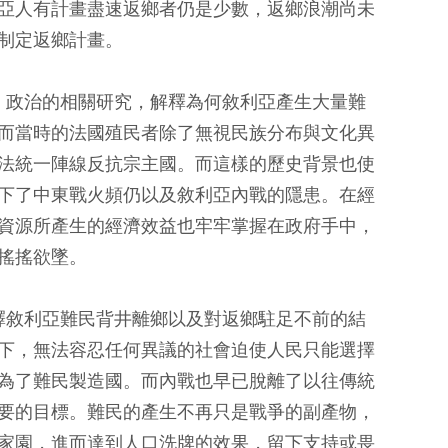
亞人有計畫盡速返鄉者仍是少數，返鄉浪潮尚未
制定返鄉計畫。
、政治的相關研究，解釋為何敘利亞產生大量難
而當時的法國殖民者除了無視民族分布與文化異
法統一陣線反抗宗主國。而這樣的歷史背景也使
下了中東戰火頻仍以及敘利亞內戰的隱患。在經
資源所產生的經濟效益也牢牢掌握在政府手中，
搖搖欲墜。
釋敘利亞難民背井離鄉以及對返鄉駐足不前的結
下，無法容忍任何異議的社會迫使人民只能選擇
為了難民製造國。而內戰也早已脫離了以往傳統
要的目標。難民的產生不再只是戰爭的副產物，
家園，進而達到人口洗牌的效果，留下支持或畏