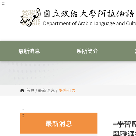
:::
跳
到
主
要
內
容
區
塊
最新消息
系所簡介
首頁
/
最新消息
/
學系公告
:::
:::
最新消息
=學習
與職涯