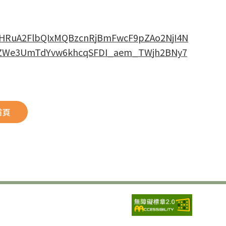
5leHRuA2FlbQIxMQBzcnRjBmFwcF9pZAo2NjI4N
gZWe3UmTdYvw6khcqSFDI_aem_TWjh2BNy7
首頁