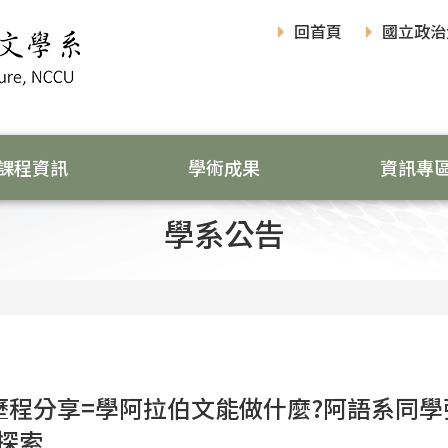
回首頁
國立政治
課程資訊
學術成果
資訊專
學系公告
歷程分享=學阿拉伯文能做什麼?阿語系同
探索