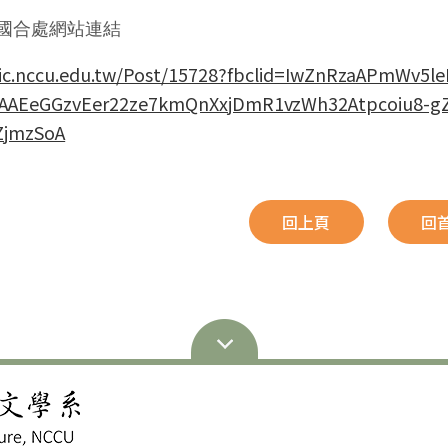
國合處網站連結
/oic.nccu.edu.tw/Post/15728?fbclid=IwZnRzaAPmWv
AAEeGGzvEer22ze7kmQnXxjDmR1vzWh32Atpcoiu8-
jmzSoA
回上頁
回