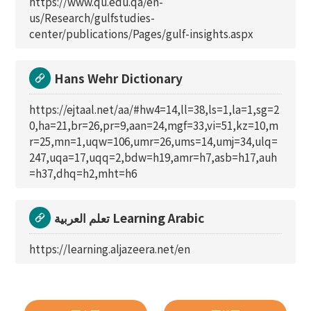
https://www.qu.edu.qa/en-
us/Research/gulfstudies-
center/publications/Pages/gulf-insights.aspx
Hans Wehr Dictionary
https://ejtaal.net/aa/#hw4=14,ll=38,ls=1,la=1,sg=2
0,ha=21,br=26,pr=9,aan=24,mgf=33,vi=51,kz=10,m
r=25,mn=1,uqw=106,umr=26,ums=14,umj=34,ulq=
247,uqa=17,uqq=2,bdw=h19,amr=h7,asb=h17,auh
=h37,dhq=h2,mht=h6
تعلم العربية Learning Arabic
https://learning.aljazeera.net/en