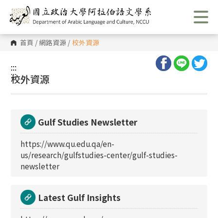
跳
到
主
要
內
首頁
/
網路資源
/
校外資源
容
區
塊
:::
:::
校外資源
Gulf Studies Newsletter
https://www.qu.edu.qa/en-
us/research/gulfstudies-center/gulf-studies-
newsletter
Latest Gulf Insights