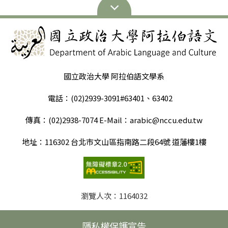
聯絡任務 應徵方式 請寄送 簡要自我介紹 至：
作品或影片剪輯作品。 行政/專案類： 歡迎提供過去執行
台灣和阿拉伯世界的橋樑，肩負傳達台灣觀點和文化之使
b2b.recruit.tw@gmail.com 來信請註明： 1. 英文程度 2.
活動的成果報告（佐證執行力）。 流程： 書審通過後將
命。 因此雙方協議簽約建立實習合作機制，由央廣提供央
是否具阿拉伯文能力（請簡述程度） 3. 是否曾接觸香品／
Email 通知面談，錄取後正式發放聘書並安排入職。 工作
廣阿拉伯語臉書粉絲專頁《راديو تايوان الدولي》作為政大
天然原料／國際 B2B 相關經驗（如有） 符合需求者將另
資訊 地點： 新北市三重區興德路 123-7 號 11 樓（贏翼大
阿語系學生實習場域，邀請學生擔任線上Rti.Arabic實習
行聯繫。 #B2B #沈香 #Agarwood #Oud #國際商務 #外語
樓） 交通： 近捷運先嗇宮站／三重站。 在 LonTrend，你
小編，協助發表阿拉伯語貼文和短影音等，徵求資訊如
兼職 #英文工作 #阿拉伯文 階段一｜有效名單建立
將獲得： 實作即戰力： 直接參與跨國專案，拒絕打雜式
下： 實習內容：多採遠距模式，由學生提供網路作品，實
（Stage 1） 成果定義（需全部符合）： • 成功聯絡 公司
實習。 尖端工具應用： 操作百萬級 CRM 系統，並學習如
習期間央廣不支任何費用 實習成果：期滿後，學生需要提
國立政治大學 阿拉伯語文學系
窗口（非個人） • 公司性質為 沈香B2B（貿易商／經銷
何結合 AI 提升效率。 職涯成長： 在實戰中探索未來方
供實習成果報告，並由外語部經理代表簽署校方提供學生
商／品牌商／通路商） • 對方明確回覆（非自動信） •
向，為你的履歷鍍金！ 加入我們，一起在國際舞台上打造
實習證明書 實習期間：2026年1月1日至2026年12月31日
電話：(02)2939-3091#63401、63402
表示「可了解合作」或「願意後續聯繫」 交付內容： •
你的職涯起點！
止 預期人數：3人（限本系三年級以上學生） 申請截止日
公司名稱 • 聯絡窗口姓名／職稱 • 聯絡方式 • 對方回覆
期：2025/12/31 23:59 請有興趣的同學填寫以下表單：
傳真：(02)2938-7074 E-Mail：arabic@nccu.edu.tw
截圖或信件紀錄 獎金：NT$300／筆 階段二｜合作意向確
認（Stage 2） 成果定義（需全部符合）： • 對方明確表
地址：116302 台北市文山區指南路二段64號 道藩樓1樓
示： • 願意進一步了解產品／合作方式 • 同意由主管接
手後續聯繫 • 非制式回覆（需具體內容） 交付內容： •
對方確認合作意向之文字紀錄 • 重點摘要（1–2 行） 獎
金：NT$500／筆 階段三｜正式引介完成（Stage 3） 成
果定義（需全部符合）： • 已完成以下其中一項： •
瀏覽人次：
1164032
Email 正式引介主管 • 或安排線上會議／通話 • 對方確
認收到並願意接洽 交付內容： • 引介 Email / 訊息截圖 •
隱私權保護宣告