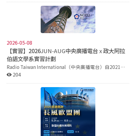
國內外大學以上畢業 工作內容 一、辦理穆斯林友善景點
與旅宿、國際平臺合作相關業務。 二、辦理景點輔導、宣
傳或其他觀光產業輔導業務。 三、其他臨時交辦事項。
聯絡方式 一、意者請檢具以下表件： (1) 履歷表（含照
片、自傳及日、夜間聯絡電話、手機號碼、電子郵件）。
(2) 身分證正反面影本。 (3) 學歷證明文件影本（國內外學
2026-05-08
歷須經教育部認可，持國外學歷應檢附經我國駐外館處查
【實習】2026
JUN-AUG
中央廣播電台
x
政大阿拉
驗證明文件影本) 。 (4) 與資格條件相符之相關工作經歷
伯語文學系實習計劃
（須載明工作起迄時間）證明文件影本。 (5) 其他相關證
明文件(如語文檢定等，無則免附）。 二、務請於信封上
Radio Taiwan International（中央廣播電台）自2021年5
註明「應徵觀光產業科輔導股約僱科員職務」，於115年
月13日開啟了阿拉伯語臉書粉絲專頁《راديو تايوان
204
7月21日前郵寄（以郵戳為憑，逾期恕不受理）。逕寄臺
الدولي》以來，已成功吸引近萬名粉絲追蹤，更為了提供
北市信義區市府路1號3樓西北區觀光傳播局人事室收，資
閱聽者更好的服務於2024年9月30日開播了阿拉伯語
歷審查合格者，擇優通知參加面試，報名資料恕不退件，
Podcast《سلام من تايوان》，將台灣的最新資訊傳遞至阿
惟未獲通知面試或錄取者，如需返還書面應徵資料，可附
拉伯世界，擴大央廣在國際間的影響力。而隨著全球化與
回郵信封，俾利郵寄。 三、本職缺正取1名，得增列候補
新媒體時代的來臨，阿拉伯語在國際事務和媒體傳播及文
1名至2名；若甄試成績未達80分者不予錄取。 四、本局
化交流扮演的角色日趨重要，而政治大學阿拉伯語文學系
地址：110204臺北市信義區市府路1號3樓西北區觀光傳
作為全台唯一培育阿拉伯人才機構，而央廣阿拉伯語扮演
播局人事室，聯絡電話：02-27208889分機2042楊小
台灣和阿拉伯世界的橋樑，肩負傳達台灣觀點和文化之使
姐。 五、代理本局經建行政職系科員列入115年公務人員
命。 因此雙方協議簽約建立實習合作機制，由央廣提供央