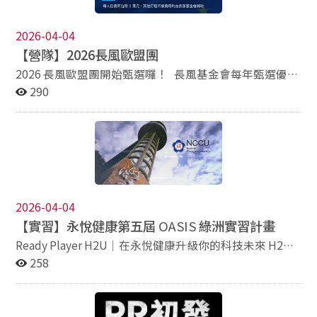
高等考試三級考試觀光行政(選試觀光英語)科錄取人員分
廣阿拉伯語臉書粉絲專頁《راديو تايوان الدولي》作為政大
配職缺，期間自報到日起至115年公務人員高等考試三級
阿語系學生實習場域，邀請學生擔任線上Rti.Arabic實習
2026-04-04
考試觀光行政(選試觀光英語)科錄取人員分發報到前1日
小編，協助發表阿拉伯語貼文和短影音等，徵求資訊如
【營隊】2026長風歐盟團
止，如代理原因提前消失時即無條件解僱，不得以任何理
下： 實習內容：採遠距模式，由學生提供網路作品(每月4
由要求留用或救助。 聯絡人：楊惠懿 聯絡email：
篇)，實習期間央廣不支任何費用 實習成果：期滿後，若
2026 長風歐盟團開始甄選囉！ 長風基金會每年甄選優秀
at7098@gov.taipei 聯絡電話：02-27208889- 分機 2042
實習生達到上述要求，由央廣和校方提供學生實習證明書
青年，參加美國、歐洲、日本、東南亞及中國大陸等地區
290
實習期間：2026年6月1日至2026年8月31日止 預期人
的國際參訪及青年交流活動，以培養具備大格局、有創
數：2人（限本系三年級以上學生） 申請截止日期：
意、能行動的未來領袖人才。 長風基金會將於 2026 年 5
2026/5/20 23:59 歡迎有興趣的同學填寫附件申請表，於
月底至 6 月初舉辦「長風歐盟團」，公開甄選25至35歲青
期限內繳交至系辦
年朋友赴歐參訪。歐盟（EU）作為涵蓋 27 個會員國的全
球第三大經濟體，GDP 總量與中國大陸相當，更是全球經
貿規則的關鍵制定者。本團以「歐盟的運作與規則」為主
軸，探討知名的「布魯塞爾效應（the Brussels
2026-04-04
Effect）」，瞭解歐盟如何憑藉龐大的單一市場地位，在
【實習】永悅健康第五屆
OASIS
綠洲實習計畫
多元立場中建立共識，進而定義全球規管標準。 隨著
2026 年「碳邊境調整機制 (CBAM)」正式啟動，加上數位
Ready Player H2U｜在永悅健康升級你的科技未來 H2U
隱私權與 AI 基本法的推行，歐盟正主導著全球經貿規則
永悅健康第五屆 OASIS 綠洲實習計畫正式開跑，熱血招募
258
的走向。本團將帶領青年朋友前進布魯塞爾，拜會歐洲議
至 4/28 截止！ 如果將未來職涯比喻為一場破關遊戲，在
會議員、知名大學及重要智庫，實地觀察歐盟如何透過法
H2U，我們將帶領學生從「玩家」進化為「關鍵角色」。
規治理引領全球賽道。歡迎有志連結國際、提升戰略視野
透過結合數位健康 × AI × 數據應用的實戰場域，由業界