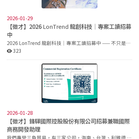
積工作經驗一年以內者。 ・申請時間：2026/02/23 ~
學長姐指導，新人也能快速上手 一同打造將近九成市占
2026/04/06 ・計畫官網：
率的英文課本 完善福利 食：免費三餐，主廚在公司直接
https://cacaflyma.weebly.com/ ・履歷投遞連結：
煮給你吃 育：完整教育訓練地圖、提供專屬個人外訓補助
2026-01-29
https://www.surveycake.com/s/wpkGr 如果你正在尋找
樂：部門活動、運動社團補助；2025年共有超過7條國外
【徵才】2026
LonTrend
龍創科技｜專案工讀招募
職涯的第一個關鍵機會，歡迎到校園企業博覽會與我們見
員工旅遊，自由選擇土耳其、西班牙或法國等等 健康：年
中
面。現場將由公司 HR 與 MA 學長姐親自分享輪調經驗與
度健檢、團保，以及各種鼓勵健康的獎勵措施與獎金 薪資
職涯發展，帶你更全面認識 MA 計畫的可能性。 博覽會
獎金：透明績效調薪、年度績優獎金、提案與各式獎金
2026 LonTrend 龍創科技｜專案工讀招募中 —— 不只是實
資訊： 3/7（六）9:30–16:30｜國立臺灣大學 校園博覽
詳細職缺請見：https://www.104.com.tw/job/80oqr?
習，是你的國際職涯加速器！ 你想讓你的文字力、行銷力
323
會（圖書資訊學系旁） 3/20（五）10:00–16:00｜國立政
jobsource=company_job
與企劃力，真正落實在國際市場嗎？ 在 LonTrend，我們
治大學 校園博覽會（四維堂內） 同時，也歡迎你報名參
不找「旁觀學習」的學生，我們要找的是「實際參與專
加以下說明會，現場將邀請公司高階主管、計畫導師
案、共同解決問題」的戰略夥伴。 職位亮點：領先業界的
及 MA 學長姐參與，有問題，直接問！ ​3/12（四）
待遇 優渥時薪： NT$450 / hr 額外獎勵： 工作成果優良
19:00-20:00 ＠ 線上Teams會議​ ​3/18（三）19:00-
者，享有績效獎金。 長期職涯： 表現優秀者，未來具備
20:00 ＠ 線上Teams會議​ ​3/24（二）19:00-19:50 ＠ 政治
轉正、約聘或長期專案合作優先權。 我們在找這樣的你
大學 綜合院館270113會議室​ ​3/26（四）19:00-
（具備其一即可） 我們重視潛力與態度，只要你在以下任
21:00 ＠ 聖洋科技 106臺北市大安區基隆路二段172-1號
一領域有熱情與實績，就是我們要找的人： 【內容說書
11樓​ 點我報名： 政大場、cacaFly 線上場、cacaFly 線
人】 擅長品牌文案、SEO、內容行銷，喜歡用文字發揮影
2026-01-28
下場 - https://www.surveycake.com/s/VyM6O 為了讓大
響力。 【行銷發想家】 對 LinkedIn/IG/FB 經營有感，想
【徵才】鋒驊國際控股股份有限公司招募兼職國際
家更深入了解 cacaFly 儲備幹部計畫，本次特別於 3/26 的
挑戰讓台灣品牌被世界看見。 【活動策劃者】 充滿創
商務開發助理
線下說明會邀請歷屆儲備幹部學長姐到場，透過 Coffee
意，能將點子轉化為具體的校園或商業活動。 【細節控與
Talk 的形式與大家交流，分享實際經驗，幫助大家更全面
我們專營三角貿易，有三家公司，海南、台灣、利雅德 台
執行者】 做事條理分明，能高效追蹤專案進度與行政庶