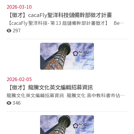
2026-03-10
【徵才】
cacaFly
聖洋科技儲備幹部徵才計畫
【cacaFly 聖洋科技- 第 13 屆儲備幹部計畫徵才】 Be
Ready to Fly｜你的夢想跑道已就位 為什麼要做選擇？
297
你可以是精準洞察趨勢的數據分析師，也可以是顛覆常規
的創意鬼才。你可以是掌控未來趨勢的 AI 指揮官，也可
以是帶領團隊衝鋒的強心針。 Be Data-driven. Be
Creative. Be the Leader. In short, Be Everything You Can
Be. 台灣最大數位行銷集團 cacaFly 聖洋科技儲備幹部
第 13 屆徵才計畫現正開始！在 cacaFly，我們不為你的職
涯設限，而是提供你起飛的跑道。你的極限在哪裡，天空
2026-02-05
就在哪裡！ 加入計畫，你將能夠⋯⋯ ・操刀世界百大知
【徵才】龍騰文化英文編輯招募資訊
名品牌行銷專案 ・洞悉數位行銷產業鏈全貌 ・迅速掌握
跨產業數位行銷心法 ・多個願望一次滿足的機會 渴望成
龍騰文化英文編輯招募資訊 龍騰文化 高中教科書市佔率
長且不畏挑戰的你， 千萬不要錯過數位行銷產業唯一儲
第一的出版社，這樣說你可能沒感覺，我們換句話說：你
346
備幹部計畫！ 一起探索數位行銷的無限可能！ ・職缺介
一定用過龍騰的教科書！ 但我們沒有打算只當「紙本老前
紹：兩年培訓計畫，包含完整培訓、專案執行、多元輪調
輩」，從紙本一路延伸到數位內容、線上學習，甚至
制度，提供產品行銷、廣告操作、業務開發或媒體企劃等
PODCAST，都是龍騰正在實踐的目標。 英文編輯 製作普
工作。 ・申請條件：應屆大專院校/研究所畢業生，或累
技高教參考書，實現老師好教、學生好學 完整新人訓練＋