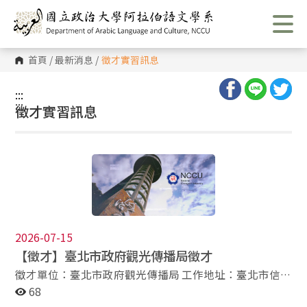
跳
到
主
要
內
首頁
/
最新消息
/
徵才實習訊息
容
區
塊
:::
:::
徵才實習訊息
2026-07-15
【徵才】臺北市政府觀光傳播局徵才
徵才單位：臺北市政府觀光傳播局 工作地址：臺北市信義
區市府路1號中央區4樓 工作職稱：約僱科員 工作薪水：
68
280薪點（新臺幣38,948元） 需用名額：1位 學歷要求：