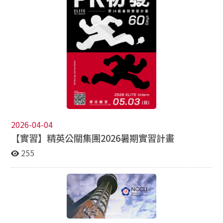
的青年朋友踴躍參加。 訪問時間： 2026 年5月31日至6月
導師帶領參與專案，協助同學累積實務經驗、拓展職涯視
9日 甄選名額： 10 名 甄選對象： 25歲至35歲青年 補助內
野。 關於 H2U 永悅健康 H2U 為台灣數位健康領導品牌，
容： 每人自費新台幣 2 萬元，其他行程所需費用均由長風
致力於打造全場景健康生活服務，涵蓋健康檢測系統、企
基金會補助。 報名與錄取公告： 一、報名截止日期：
業健康管理、健康媒體與運動社群等。2026 年已通過證
2026年4月20日 二、錄取公告日期：2026年4月29日 甄
交所審查（股票代碼 7835），預計 Q3 掛牌上市，並榮獲
選資格及活動詳情請參考長風基金會網站：
《金融時報》亞太高成長企業 500 強及多項國際獎項肯
https://fairwindsfoundation.org/
定。 實習計畫資訊 ・實習期間： 暑期實習｜
2026/6/22 – 8/28（週一至週五） 長期實習｜
2026/6/22 – 2027/1（9 月起每週至少兩天） ・招募職
缺： 1. 數位健康研發處｜AI 與數據分析實習生 2. 營
運長室｜商業分析師 3. 公共健康科技創新處｜商業開發
實習生 ・計畫特色： ✓ 一對一 Mentor 業師制度 ✓ 專
2026-04-04
案式實習與實務參與 ✓ 成果發表與職涯發展支持 ・報
【實習】精英公關集團2026暑期實習計畫
名截止：2026/04/28（二）23:59 相關連結 實習計畫介
255
紹：https://reurl.cc/xWEnA1 職缺資訊：
https://reurl.cc/L27NqK 官方網站：
https://www.h2u.ai/ 線上說明會 時間：
2026/04/21（二）18:00–19:00 報名：
https://forms.gle/PCCnLiyGxZ3CoR78A 本次實習亦提供
轉正機會，表現優異者有機會加入 H2U 成為正職夥伴。