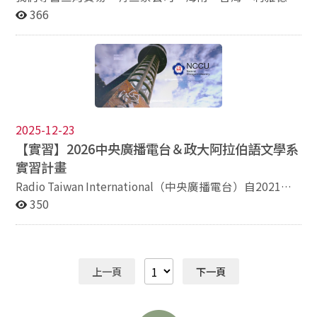
認識儲備幹部職缺！ ★台灣最大數位行銷集團 ★年輕活
灣 鋒驊國際控股股份有限公司 統編90667048 海南 聖沈
366
務。 【視覺美感專家】 對網站架構、品牌視覺呈現有獨
力團隊 ★優渥福利與良好工作環境 對於儲備幹部徵才計
林國際貿易有限公司 另附上利雅德名片 【兼職招募｜沈
到見解與美感要求。 你將參與的核心專案 根據你的專長
畫有任何問題，歡迎隨時發信寄
香（Agarwood / Oud）B2B 國際商務開發助理】 我們正
彈性分配（不必樣樣精通，我們更看重你的強項）： 全球
至 recruit_ma@cacafly.com 期待你的加入！ ＊欲應徵
在尋找，具備英文能力，並可使用阿拉伯文者優先的兼職
品牌經營： 社群經營、短影音發想、英文成功案例撰寫與
者需透過以下連結填寫履歷報名：
商務開發助理， 協助進行 沈香（Agarwood / Oud）相關
SEO 優化。 國際展覽策劃： 協助國外參展布局、產品提
https://www.surveycake.com/s/wpkGr
B2B 國際合作 的前端聯絡與名單確認。 本職務為
案討論，培養真正的國際視野。 行銷文件從 0 到 1： 參與
B2B（企業對企業）合作支援， 聯絡對象為 已從事沈香
行銷素材的全流程製作，累積實戰代表作。 智慧化專案管
／Oud 產品之貿易商、經銷商或通路公司， 不需成交、
理： 使用 CRM 系統進行數據分析、客戶溝通與 ISO9001
2025-12-23
不需推銷、不談價格。 工作內容 • 依指定方向聯絡國內
文件優化。 應徵條件 對象： 大三（含）以上在校生、研
【實習】2026中央廣播電台＆政大阿拉伯語文學系
外 沈香／Oud 相關公司（Email／LinkedIn／文字訊息）
究生或應屆畢業生。 語言： 英文能力佳（TOEIC 800+ 尤
實習計畫
• 以 英文／阿拉伯文 進行初步文字溝通 • 確認對方是否
佳），具備流暢的中英文閱寫能力。 時間： 每週配合至
具 沈香 B2B 合作意願 • 整理聯絡紀錄與回覆重點，交由
少 3 天（可實習一學期者優先）。 【加分項目】 具備行
Radio Taiwan International（中央廣播電台）自2021年5
主管接手後續 語言能力需求 • 英文：可作為主要工作語
銷、活動企劃實際經驗。 熟悉 AI 工具應用、Canva、剪映
月13日開啟了阿拉伯語臉書粉絲專頁《راديو تايوان
350
言（必備） • 阿拉伯文：可閱讀或基礎溝通者優先 （不
或 MS Office。 個性積極主動，不怕與人溝通。 如何應
الدولي》以來，已成功吸引近萬名粉絲追蹤，更為了提供
要求母語，但需能實際使用於文字聯繫） 薪資方式 • 成
徵？（請備齊以下資料） 請將應徵資料寄至：
閱聽者更好的服務於2024年9月30日開播了阿拉伯語
果獎金制（非時薪） • 依完成之實際成果階段給付獎金
hr@lontrend.com（Ms. Tracy Wang） 龍創科技制式履歷
Podcast《سلام من تايوان》，將台灣的最新資訊傳遞至阿
• 單月獎金上限：NT$8,000 工作方式 • 在家工作 • 彈
（請至「菁英招募－龍創科技」官網下載）。 近兩年在校
拉伯世界，擴大央廣在國際間的影響力。而隨著全球化與
上一頁
下一頁
性時間安排 • 不打卡、不計工時 適合對象 • 大學生／研
成績單。 中英文自傳。 個人作品集（加分）： 文案/企劃
新媒體時代的來臨，阿拉伯語在國際事務和媒體傳播及文
究生 • 英文能力佳，對 沈香、香品或中東市場 有興趣 •
類： 請提供過往撰寫過的文案、部落格文章、企劃書或社
化交流扮演的角色日趨重要，而政治大學阿拉伯語文學系
能以文字清楚溝通、確實回報成果者 • 可獨立完成指定
群經營成果。 視覺/網站類： 請提供設計作品、網站排版
作為全台唯一培育阿拉伯人才機構，而央廣阿拉伯語扮演