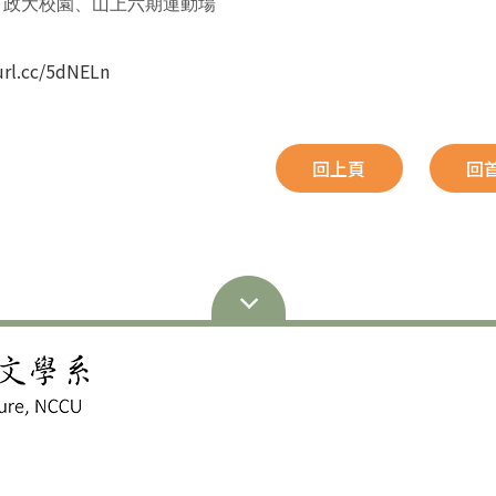
政大校園、山上六期運動場

：
url.cc/5dNELn
回上頁
回