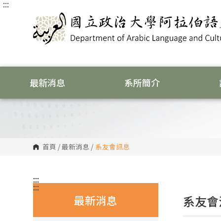
:::
跳
到
主
要
內
容
區
塊
最新消息
系所簡介
首頁
/
最新消息
/
系友會訊息
:::
:::
最新消息
系友會