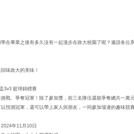


同學在畢業之後有多久沒有一起漫步在政大校園了呢？邀請各位系
回味政大的美味！

3v3 籃球錦標賽

隊挑戰、爭奪冠軍！除了參加獎，前三名隊伍還能爭奪總共一萬元
可以預測冠軍，還可以帶上家人與朋友，一同參加場邊的趣味競賽
024年11月10日
