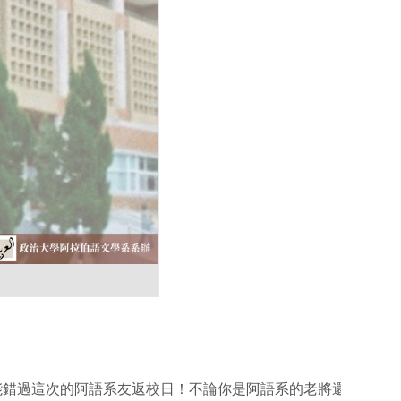
錯過這次的阿語系友返校日！不論你是阿語系的老將還是新秀，