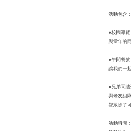
活動包含：
●校園導覽

與當年的
●午間餐敘

讓我們一起
●兄弟鬩牆盃
與老友組
觀眾除了
活動時間：2