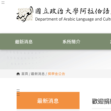
:::
跳
到
主
要
內
容
區
塊
最新消息
系所簡介
首頁
/
最新消息
/
獎學金公告
:::
:::
最新消息
歡迎捐