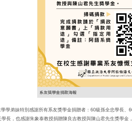
系友獎學金捐款海報
學學弟妹特別感謝所有系友獎學金捐贈者：60級孫全忠學長、6
文天學長，也感謝朱象泰教授捐贈陳良吉教授與陳山君先生獎學金
。