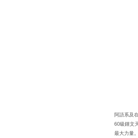
阿語系及在
60級鍾
最大力量