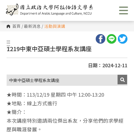
跳
到
主
要
內
首頁
/
最新消息
/
活動與演講
容
區
塊
:::
:::
1219中東中亞碩士學程系友講座
日期：2024-12-11
中東中亞碩士學程系友講座
★時間：113/12/19 星期四 中午 12:00-13:20
★地點：線上方式進行
★簡介：
本次講座特別邀請兩位傑出系友，分享他們的求學經
歷與職涯發展。