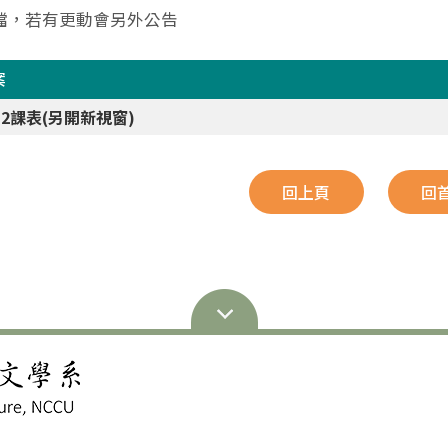
檔，若有更動會另外公告
案
5-2課表(另開新視窗)
回上頁
回