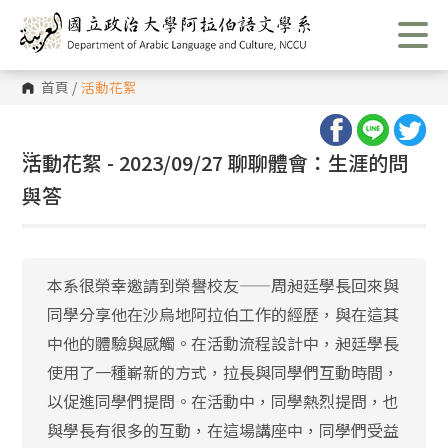
跳
到
主
要
內
首頁
/
活動花絮
容
區
塊
:::
活動花絮 - 2023/09/27 聊聊體會：生涯的問
與答
本系很榮幸邀請到榮譽校友——周昶廷學長回來與
同學分享他在沙烏地阿拉伯工作的經歷，與在這其
中他的體驗與感觸。在活動流程設計中，昶廷學長
使用了一種嶄新的方式，拉長與同學們互動時間，
以促進同學們提問。在活動中，同學熱烈提問，也
與學長有很多的互動，在這場講座中，同學們受益