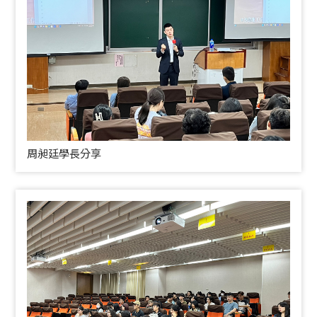
周昶廷學長分享