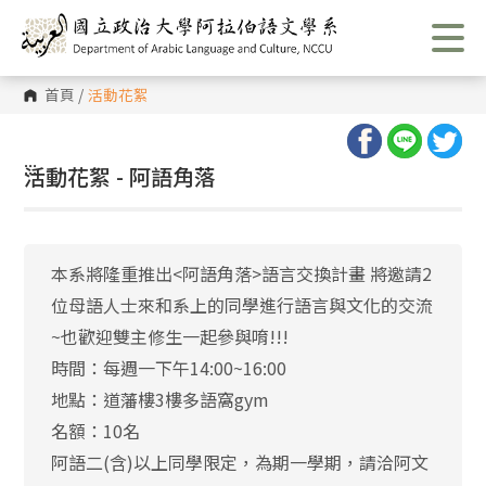
跳
到
主
要
內
首頁
/
活動花絮
容
區
塊
:::
活動花絮 - 阿語角落
本系將隆重推出<阿語角落>語言交換計畫 將邀請2
位母語人士來和系上的同學進行語言與文化的交流
~也歡迎雙主修生一起參與唷!!!
時間：每週一下午14:00~16:00
地點：道藩樓3樓多語窩gym
名額：10名
阿語二(含)以上同學限定，為期一學期，請洽阿文