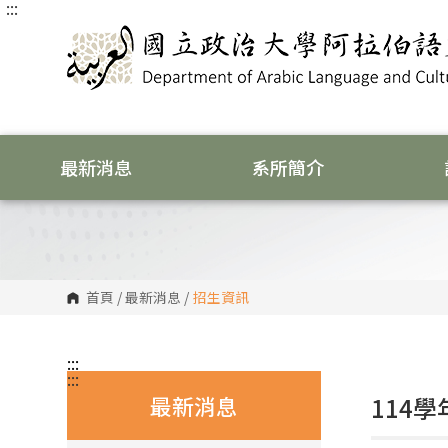
:::
跳
到
主
要
內
容
區
塊
最新消息
系所簡介
首頁
/
最新消息
/
招生資訊
:::
:::
最新消息
114