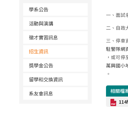
學系公告
一、面試
活動與演講
二、自政大
徵才實習訊息
三、停車
駐警隊網
招生資訊
，或可停
獎學金公告
萬興國小
。
留學和交換資訊
相關檔
系友會訊息
11