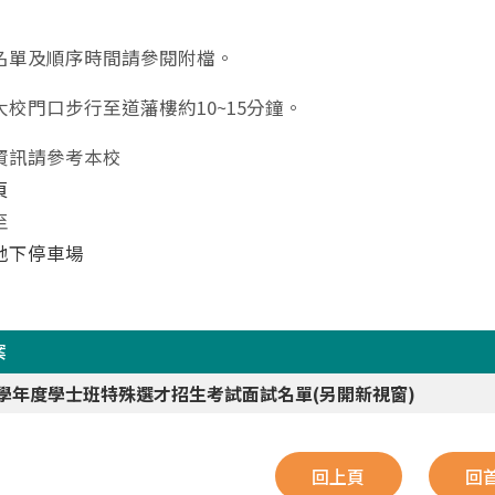
名單及順序時間請參閱附檔。
校門口步行至道藩樓約10~15分鐘。
資訊請參考本校
頁
至
地下停車場
案
4學年度學士班特殊選才招生考試面試名單(另開新視窗)
回上頁
回