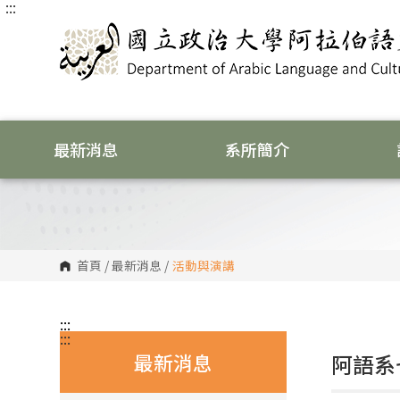
:::
跳
到
主
要
內
容
區
塊
最新消息
系所簡介
首頁
/
最新消息
/
活動與演講
:::
:::
最新消息
阿語系