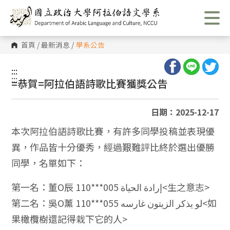
跳
到
主
要
內
首頁
/
最新消息
/
學系公告
容
區
塊
:::
:::
=恭賀=阿拉伯語詩歌比賽獲獎公告
日期：2025-12-17
本次阿拉伯語詩歌比賽，有許多同學投稿並表現優
異，作品皆十分優秀，經過艱難評比終於選出優勝
同學，名單如下：
第一名：董O辰 110***005 إرادة الحياة<生之意志>
第二名：吳O薰 110***055 لو يذكر الزيتون غارسه<如
果橄欖樹還記得栽下它的人>